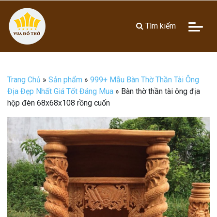
Tìm kiếm
Trang Chủ
»
Sản phẩm
»
999+ Mẫu Bàn Thờ Thần Tài Ông
Địa Đẹp Nhất Giá Tốt Đáng Mua
»
Bàn thờ thần tài ông địa
hộp đèn 68x68x108 rồng cuốn