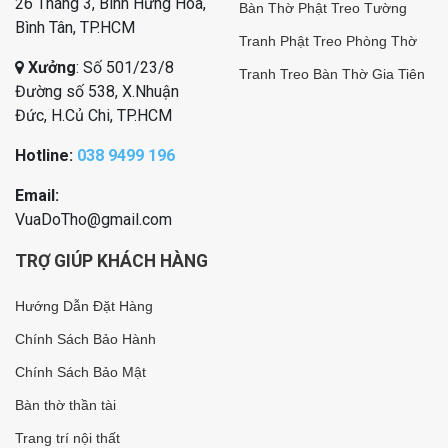
26 Tháng 3, Bình Hưng Hòa,
Bàn Thờ Phật Treo Tường
Bình Tân, TP.HCM
Tranh Phật Treo Phòng Thờ
Xưởng
: Số 501/23/8
Tranh Treo Bàn Thờ Gia Tiên
Đường số 538, X.Nhuận
Đức, H.Củ Chi, TP.HCM
Hotline:
038 9499 196
Email:
VuaDoTho@gmail.com
TRỢ GIÚP KHÁCH HÀNG
Hướng Dẫn Đặt Hàng
Chính Sách Bảo Hành
Chính Sách Bảo Mật
Bàn thờ thần tài
Trang trí nội thất