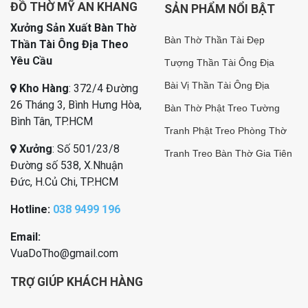
ĐỒ THỜ MỸ AN KHANG
SẢN PHẨM NỔI BẬT
Xưởng Sản Xuất Bàn Thờ
Bàn Thờ Thần Tài Đẹp
Thần Tài Ông Địa Theo
Yêu Cầu
Tượng Thần Tài Ông Địa
Bài Vị Thần Tài Ông Địa
Kho Hàng
: 372/4 Đường
26 Tháng 3, Bình Hưng Hòa,
Bàn Thờ Phật Treo Tường
Bình Tân, TP.HCM
Tranh Phật Treo Phòng Thờ
Xưởng
: Số 501/23/8
Tranh Treo Bàn Thờ Gia Tiên
Đường số 538, X.Nhuận
Đức, H.Củ Chi, TP.HCM
Hotline:
038 9499 196
Email:
VuaDoTho@gmail.com
TRỢ GIÚP KHÁCH HÀNG